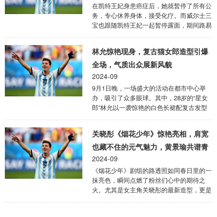
八家利润下跌或亏损。甚至连航空公司都还
在凯特王妃身患癌症后，她就暂停了所有公
没走出亏损的泥淖。更诡异的是根据文化和
务，专心休养‬身体‬，接受化疗。而威尔士三
旅游部数据，2024年上半年国内出游人数
宝也跟随凯特王妃一起暂停露面，期间路易
27.25亿，同比增长了14.3%，国内游客出
小王子和夏洛特公主过生日，官方发布他们
游总花费2.73万亿元。 ...
的生日照。乔治王子则跟随父亲威廉王储一
林允惊艳现身，复古猫女郎造型引爆
起看了两次球赛。 参加查尔斯国王的生日
阅兵仪式，是凯特王妃时隔半年后的露面，
全场，气质出众展新风貌
也是威尔士三宝时隔半年后合体出席公务。
2024-09
在凯特王妃消失的这大半年中，传闻谣言最
9月1日晚，一场盛大的活动在都市中心举
多的是关于夏洛特公主的。小公主这次露
办，吸引了众多眼球。其中，28岁的“星女
面，真真打破了一切不实传闻，而且此次露
郎”林允以一袭惊艳的白色长裙配复古发型
面已经9岁的夏洛特公主更美，气场更强大
亮相，立刻成为了全场焦点。她这一身裸背
了。 夏洛特公主一身黑色连衣裙，和凯特
猫女郎造型，不仅彰显了其独特的时尚品
...
关晓彤《烟花少年》惊艳亮相，肩宽
味，更让人们看到了她不同于以往的魅力。
活动当晚，林允的出场无疑是最为抢眼的。
也藏不住的元气魅力，黄景瑜共谱青
她身着的白色长裙在灯光下熠熠生辉，复古
2024-09
春恋曲！
发型更是为她的整体造型增添了几分典雅与
《烟花少年》剧组的路透照如同春日里的一
高贵。耳饰、手饰和精致的包包与整体造型
抹亮色，瞬间点燃了粉丝们心中的期待之
相得益彰，使得林允在众星云集的活动现场
火。尤其是女主角关晓彤的最新造型，更是
也毫不逊色。网友们纷纷表示，这套造型不
在网络上引发了热议，让人不禁感叹：“原
仅凸显了林允的气质，更让她在高端活动中
来，美可以有千万种形态，而关晓彤用她的
显 ...