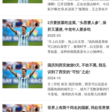
40863.05点；纳指跌915.42点，跌幅为
沸腾》已开启预售，正在全国点映中。今日
5.20%，报16685.62点；标普500指数跌
影片曝光“队长说笑了”版预告，王之异在片
229.92点，跌幅为4.05%， ...
中化身“进攻万花筒”，飞身扣篮引得全场欢
呼，然而帅不过一秒，被魏翔饰演的教练请
2月要抓紧吃这菜, “头茬赛人参”, 保
出场外不忘潇洒转身离开，还要发表“回归
宣言”。霸气队长遇上火爆教练，竟然迸发
肝又通便, 中老年人要多吃
出的十足喜感，猝不及防戳中观众笑点。
2025-03
电影《好像也没那么热血沸腾》由邢文雄编
“天上白玉阶，地上白玉苔…”说的就是美味
剧并担任监制，高虎执导，魏翔、王智、岳
可口的白菜苔了，春雨时节，白玉阶前，绿
亮领衔主演，韩笑、建康、刘沐琪、刘斯
苔如盖，这样的画面真是令人心驰神往。
博、刘雪涛、于白水、张恒瑞主演，艾伦、
实际上，已经来临的2月份就是吃白菜苔的
王子异、周大勇特别出演，于洋、马旭东、
最好时机，不信你瞧，这不，刚上市的白菜
大 ...
国庆到西安旅游3天, 不吹不黑, 我见
苔就已经被网友们称为“头茬赛人参”，不仅
味道鲜美，更是保肝补钙、润肠通便的“上
识到了西安的“可怕”之处!
上之选”。 01.中老年人，2月份要多吃“头茬
2024-10
赛人参” 头茬白菜苔和人参同样名贵，时至
文 | 空纸 前言 国庆假期，西安可以说是全
今日，它的身价已经飙涨到了每斤30元的价
国最热闹的城市之一，成为了无数游客的打
格，白菜苔为何能卖这么贵？还不是因为它
卡圣地。 雄伟的兵马俑，站在那儿仿佛穿
的营养价值比普通蔬菜高出许多。 (一)白菜
越了千年，古色古香的城墙，像一位沧桑的
苔营养高，保肝补钙一手 ...
老人，静静诉说着历史的故事，还有那条人
世界上有两个同名的国家, 同处世界第
声鼎沸的回民街，各种美食的香气让人忍不