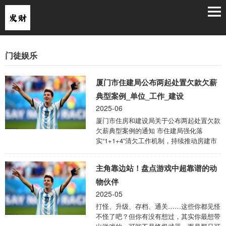
门徒娱乐
厦门市住建局公布两起处置欠款欠薪
典型案例_单位_工作_建设
2025-06
厦门市住房和建设局关于公布两起处置欠款
欠薪典型案例的通知 市住建局强化落
实“1+1+4”清欠工作机制，持续推动房建市
政领域清欠工作，由局部发力、单项突破转
向综合配套、整体推进、系统实施阶段，为
主角靠边站！盘点游戏中超靠谱的动
维护项目参建各方主体、农民工合法权益以
及促进建筑业高质量发展提供强有力的制度
物伙伴
保障。在取得综合治理成效的同时，也存在
2025-05
个别参建主体款项拨付不及时、尾款或薪资
打怪、升级、存档、通关……这些你都见怪
产生纠纷等问题。 现公布两起欠款欠薪处
不怪了吧？但你有没有想过，其实你最想带
置典型案例，请各参建主体引以为戒，举一