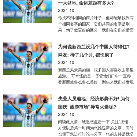
住垂涎欲滴。 每每想到这些，心中就充满
一大盆地, 命运差距有多大?
了期待，恨不得立刻融入进这座中国历史底
2024-10
蕴最为浓郁的古都。 然而，当我真正踏上
你找不到相同的两片叶子，但却能够找到两
这片土地时，却不禁发出感叹，西安实在是
个相同名字的国家，它们共同的名字是刚
太“可怕”了！ 西安处处是景点 西安的景
果，为了做更好的区分，我们在它们的后面
点，真的是应有尽有，让人眼花缭乱，你一
加上一个代表首都的字，它们是刚果金和刚
走出酒店，左转右转，随便哪个方向都 ...
果布，这两个国家共同拥有的不仅是名字，
为何说新西兰没几个中国人待得住?
还同在同一个州，非洲同处一个盆地，非洲
刚果盆地，尽管它们相同的地方有很多，但
网友: 待了几个月, 都快疯了
是它们的命运却各不相同。 刚果金位于非
2024-10
洲中部，西邻大西洋，东南与赞比亚安哥拉
新西兰风景美如画，很多国人都喜欢去那里
接壤，北与中非共和国苏丹和南苏丹接壤，
旅游。 可奇怪的是，尽管他们口中一直称
刚果金的地理位置非常重要，因为它位于非
赞新西兰多么多么美好，到头来我们却发现
洲中部地区的心脏地带，刚果金的地形以高
他们根本就不想再新西兰久居。 一些不信
原和盆地为主，境内拥有非洲最大的河流刚
邪的人决定亲自尝试，可刚待够一个月，他
果河及 ...
失业人员遍地、经济形势不好! 为何
们就纷纷买票回国，还说： “如果再待下
去，我就要疯了！” 那么，这究竟是怎么回
国庆“旅游市场”异常火爆呢?
事呢？ 信息源：本文陈述所有内容皆有可
2024-10
靠信息来源赘述在文章结尾，请理性观看
阅读此文前，诚邀您点击一下“关注”按钮，
新西兰的绝美风光 提到新西兰，人们脑海
方便以后第一时间为您推送新的文章，同时
中首先浮现的往往是那令人惊叹的自然景
也便于您进行讨论与分享，您的支持是我坚
观。 至于为啥会有这样，那可能是因为新