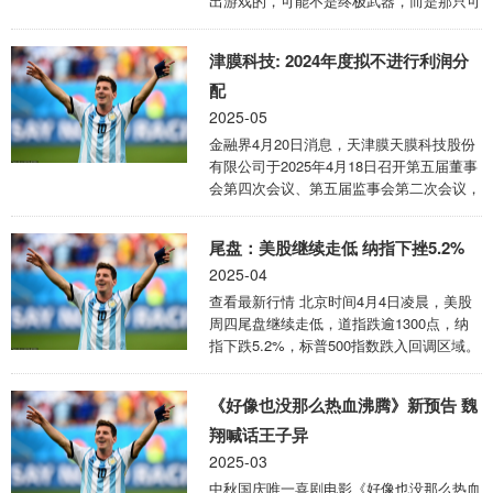
出游戏的，可能不是终极武器，而是那只可
反三，提升合同履约意识，确保工程款、工
爱的、忠诚的、调皮捣蛋的动物伙伴！来
人工资按合同约定及时足额支付，自身权益
吧，今天我们给你盘点10位游戏中最让人爱
受 ...
津膜科技: 2024年度拟不进行利润分
到骨子里的“萌宠担当”，看看你最想rua哪一
个！ 皮卡丘——《宝可梦》 说到游戏界的
配
动物伙伴扛把子，皮卡丘绝对是C位出道级
2025-05
别。作为《宝可梦》系列的招牌形象，这只
金融界4月20日消息，天津膜天膜科技股份
黄黄的电气老鼠凭借圆滚滚的造型、软萌的
有限公司于2025年4月18日召开第五届董事
叫声和不容小觑的“十万伏特”，绝对是一众
会第四次会议、第五届监事会第二次会议，
玩家心中难以替代的经典。在动画中，它更
审议通过了2024年度利润分配预案的议
是小智的亲密战友，忠诚又有个性。 ...
案。2024年度公司实现归属于上市公司股
尾盘：美股继续走低 纳指下挫5.2%
东的净利润为1104.74万元，母公司实现净
2025-04
利润为135.41万元。截至2024年12月31
日，公司合并报表未分配利润为-82104.35
查看最新行情 北京时间4月4日凌晨，美股
万元，母公司未分配利润为-74167.92万
周四尾盘继续走低，道指跌逾1300点，纳
元。公司拟定2024年度利润分配预案为不
指下跌5.2%，标普500指数跌入回调区域。
派发现金红利，不送红股，不以资本公积金
美国总统特朗普宣布对几乎所有国家额外征
转增股本。该预案尚需提交公司2024年 ...
收10%到49%的“对等关税”，此举可能引发
《好像也没那么热血沸腾》新预告 魏
全球贸易战，重创本已疲软的美国经济。美
国上周初请失业金人数意外下降。特朗普关
翔喊话王子异
税与OPEC+的增产计划令油价重挫。 道指
2025-03
跌1，362.27点，跌幅为3.23%，报
中秋国庆唯一喜剧电影《好像也没那么热血