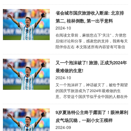
持创作的动力~ 文|妍妍 编辑|妍妍 《——
西兰的气候属于温带海洋性气候，四季分明
【·前言·】——》 今年国庆长假，人们纷纷
但温 ...
省会城市国庆旅游收入断崖: 北京排
涌向各大景点，热闹非凡的场景令人咋舌。
可这不是经济不景气、失业率高企的时期
第二, 桂林倒数, 第一出乎意料
吗？ 为何街头巷尾充斥着抱怨生活艰难的
2024-10
声音，旅游市场却如此火爆？是否有人在
在阅读文章前，麻烦您点下“关注”，方便您
假“装穷”？ 还是说，这背后有着更深层次的
后续讨论和分享，感谢您的支持，我将每天
社会现象呢？今天就让我们一起来看一下是
陪伴你左右 本文陈述所有内容皆有可靠信
怎么回事吧！ 失业大潮下的旅游热 2024
息来源赘述在文章结尾 ——【·前言·】
年，就业形势持续低迷。大大 ...
——» 2024年的国庆长假，用一个词概括就
又一个泡沫破了! 旅游, 正成为2024年
是：爆火。 朋友圈被各地景点“人从众”的图
片刷屏，到处都是人人人人人…… 北京以
最难做的生意!
2378.9万的游客接待量夺得第二，广州也达
2024-10
到了1441万，那第一的城市是哪个？桂林
又一个泡沫碎了，神话破灭了，被给予期望
又怎么排名倒数呢？ ——【·旅游业复苏·】
的国庆节旅游成为了2024年最难做的生
——» 2024年的国庆黄金周，注定载入史
意。尽管这个国庆节似乎全中国的人都在外
册。因为它是疫情后首个完全常态化的长
面玩，但在线旅游平台的数据显示，截至9
假，这场8天的全 ...
月28日，国庆节出游的搜索量比2023年同
9岁夏洛特公主终于露面了！眼神犀利
期上涨了27倍。 但是旅游人数和消费都在
增长，地方文旅公司却亏麻了，今年上半年
皮气场沉稳，一副小女王模样
12家披露，半年报的旅游景区上市公司，有
2024-09